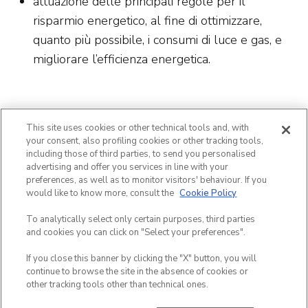
attuazione delle principali regole per il
risparmio energetico, al fine di ottimizzare,
quanto più possibile, i consumi di luce e gas, e
migliorare l’efficienza energetica.
This site uses cookies or other technical tools and, with
your consent, also profiling cookies or other tracking tools,
including those of third parties, to send you personalised
advertising and offer you services in line with your
preferences, as well as to monitor visitors' behaviour. If you
would like to know more, consult the
Cookie Policy
To analytically select only certain purposes, third parties
CONTATTI
JOBS
FAQ
NEWSLETTER
SITEMAP
and cookies you can click on "Select your preferences".
INFORMATIVA PRIVACY
INFORMATIVA SUI COOKIES
If you close this banner by clicking the "X" button, you will
TERMINI E CONDIZIONI
continue to browse the site in the absence of cookies or
other tracking tools other than technical ones.
All rights reserved. Copyright © 2021 IuMob S.r.l. - P.IVA 07048770965