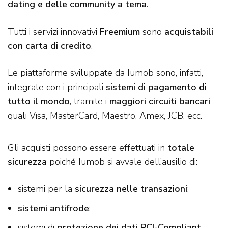
dating e delle community a tema
.
Tutti i servizi innovativi
Freemium
sono
acquistabili
con carta di credito
.
Le piattaforme sviluppate da Iumob sono, infatti,
integrate con i principali
sistemi di pagamento di
tutto il mondo
, tramite i
maggiori circuiti bancari
quali Visa, MasterCard, Maestro, Amex, JCB, ecc.
Gli acquisti possono essere effettuati in
totale
sicurezza
poiché Iumob si avvale dell’ausilio di:
sistemi per la
sicurezza nelle transazioni
;
sistemi antifrode
;
sistemi di
protezione dei dati PCI-Compliant.