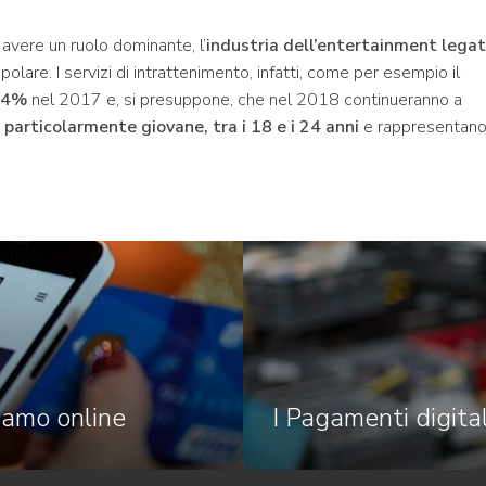
 avere un ruolo dominante, l’
industria dell’entertainment lega
lare. I servizi di intrattenimento, infatti, come per esempio il
+24%
nel 2017 e, si presuppone, che nel 2018 continueranno a
 particolarmente giovane, tra i 18 e i 24 anni
e rappresentano 
iamo online
I Pagamenti digital