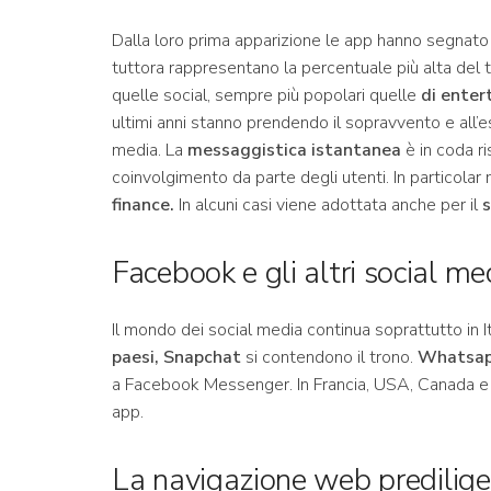
Dalla loro prima apparizione le app hanno segnato
tuttora rappresentano la percentuale più alta del 
quelle social, sempre più popolari quelle
di enter
ultimi anni stanno prendendo il sopravvento e all’es
media. La
messaggistica istantanea
è in coda ri
coinvolgimento da parte degli utenti. In particola
finance.
In alcuni casi viene adottata anche per il
s
Facebook e gli altri social me
Il mondo dei social media continua soprattutto in I
paesi, Snapchat
si contendono il trono.
Whatsapp
a Facebook Messenger. In Francia, USA, Canada e 
app.
La navigazione web predilige 