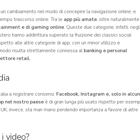
 un cambiamento nel modo di concepire la navigazione online, e
tempo trascorso online. Tra le
app più amate
, oltre naturalmente
tainment e di gaming online
. Queste due categorie, infatti, negl
tero hanno addirittura superato la fruizione dei classici social
spetto alle altre categorie di app, con un minor utilizzo e
r modo risulta strettamente connessa al
banking e personal
ettore retail.
dia
talia a registrare consensi.
Facebook, Instagram e, solo in alcun
 nel nostro paese
è di gran lunga più usato rispetto per esemp
UK, invece, sta man mano perdendo importanza a favore di altre
i video?