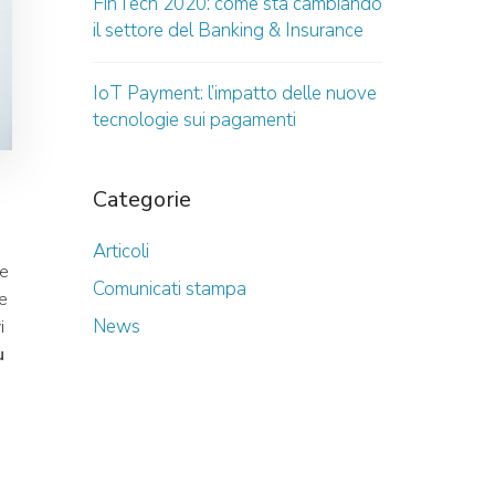
FinTech 2020: come sta cambiando
il settore del Banking & Insurance
IoT Payment: l’impatto delle nuove
tecnologie sui pagamenti
Categorie
Articoli
de
Comunicati stampa
de
News
i
u